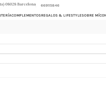
ts) 08028 Barcelona
669115846
UTERÍA
COMPLEMENTOS
REGALOS & LIFESTYLE
SOBRE MÍ
CO