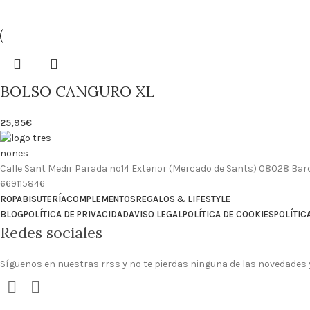
BOLSO CANGURO XL
25,95
€
Calle Sant Medir Parada nº14 Exterior (Mercado de Sants) 08028 Bar
669115846
ROPA
BISUTERÍA
COMPLEMENTOS
REGALOS & LIFESTYLE
BLOG
POLÍTICA DE PRIVACIDAD
AVISO LEGAL
POLÍTICA DE COOKIES
POLÍTIC
Redes sociales
Síguenos en nuestras rrss y no te pierdas ninguna de las novedades